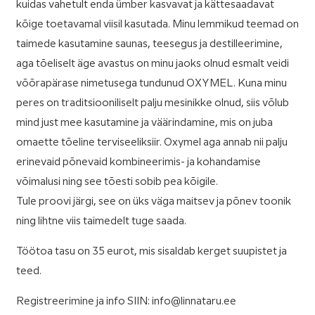
kuidas vahetult enda ümber kasvavat ja kättesaadavat
kõige toetavamal viisil kasutada. Minu lemmikud teemad on
taimede kasutamine saunas, teesegus ja destilleerimine,
aga tõeliselt äge avastus on minu jaoks olnud esmalt veidi
võõrapärase nimetusega tundunud OXYMEL. Kuna minu
peres on traditsiooniliselt palju mesinikke olnud, siis võlub
mind just mee kasutamine ja väärindamine, mis on juba
omaette tõeline terviseeliksiir. Oxymel aga annab nii palju
erinevaid põnevaid kombineerimis- ja kohandamise
võimalusi ning see tõesti sobib pea kõigile.
Tule proovi järgi, see on üks väga maitsev ja põnev toonik
ning lihtne viis taimedelt tuge saada.
Töötoa tasu on 35 eurot, mis sisaldab kerget suupistet ja
teed.
Registreerimine ja info SIIN: info@linnataru.ee