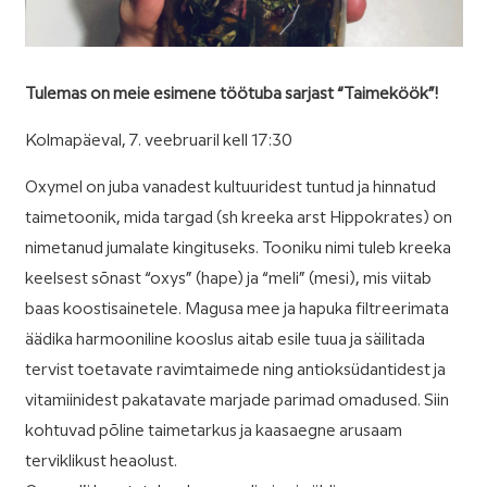
Tulemas on meie esimene töötuba sarjast “Taimeköök”!
Kolmapäeval, 7. veebruaril kell 17:30
Oxymel on juba vanadest kultuuridest tuntud ja hinnatud
taimetoonik, mida targad (sh kreeka arst Hippokrates) on
nimetanud jumalate kingituseks. Tooniku nimi tuleb kreeka
keelsest sõnast “oxys” (hape) ja “meli” (mesi), mis viitab
baas koostisainetele. Magusa mee ja hapuka filtreerimata
äädika harmooniline kooslus aitab esile tuua ja säilitada
tervist toetavate ravimtaimede ning antioksüdantidest ja
vitamiinidest pakatavate marjade parimad omadused. Siin
kohtuvad põline taimetarkus ja kaasaegne arusaam
terviklikust heaolust.