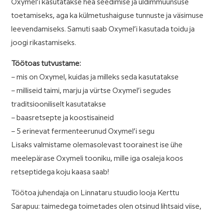
Oxymel’i kasutatakse hea seedimise ja üldimmuunsuse
toetamiseks, aga ka külmetushaiguse tunnuste ja väsimuse
leevendamiseks. Samuti saab Oxymel’i kasutada toidu ja
joogi rikastamiseks.
Töötoas tutvustame:
– mis on Oxymel, kuidas ja milleks seda kasutatakse
– milliseid taimi, marju ja vürtse Oxymel’i segudes
traditsiooniliselt kasutatakse
– baasretsepte ja koostisaineid
– 5 erinevat fermenteerunud Oxymel’i segu
Lisaks valmistame olemasolevast toorainest ise ühe
meelepärase Oxymeli tooniku, mille iga osaleja koos
retseptidega koju kaasa saab!
Töötoa juhendaja on Linnataru stuudio looja Kerttu
Sarapuu: taimedega toimetades olen otsinud lihtsaid viise,